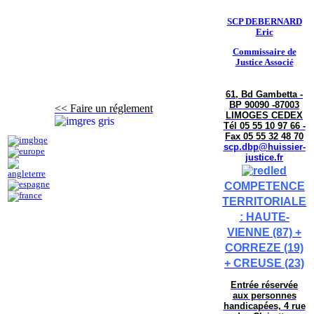
SCP DEBERNARD
Eric
Commissaire de
Justice Associé
61, Bd Gambetta -
BP 90090 -87003
<< Faire un réglement
LIMOGES CEDEX
Tél 05 55 10 97 66 -
Fax 05 55 32 48 70
scp.dbp@huissier-
justice.fr
COMPETENCE
TERRITORIALE
: HAUTE-
VIENNE (87) +
CORREZE (19)
+ CREUSE (23)
Entrée réservée
aux personnes
handicapées, 4 rue