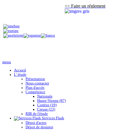
<< Faire un réglement
menu
Accueil
L' étude
Présentation
Nous contacter
Plan d'accés
Compétence
Nationale
Haute-Vienne (87)
Corrèze (19)
Creuse (23)
RIB de l'étude
Services Flash
Dépot d'actes
Dépot de dossiers