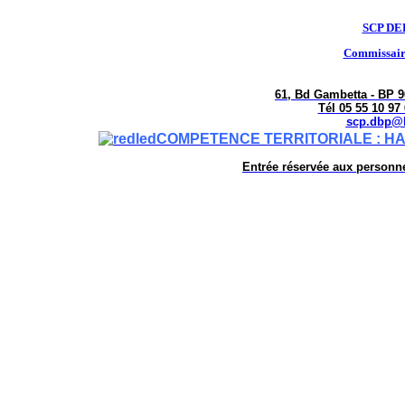
SCP DE
Commissaire
61, Bd Gambetta - BP
Tél 05 55 10 97 
scp.dbp@hu
COMPETENCE TERRITORIALE : HAUT
Entrée réservée aux personne