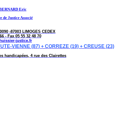
BERNARD Eric
 de Justice Associé
 90090 -87003 LIMOGES CEDEX
66 - Fax 05 55 32 48 70
issier-justice.fr
E-VIENNE (87) + CORREZE (19) + CREUSE (23)
s handicapées, 4 rue des Clairettes