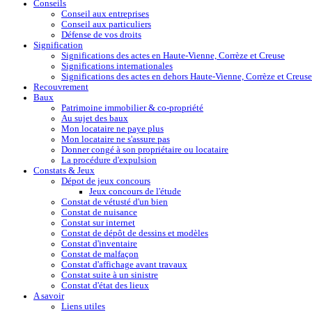
Conseils
Conseil aux entreprises
Conseil aux particuliers
Défense de vos droits
Signification
Significations des actes en Haute-Vienne, Corrèze et Creuse
Significations internationales
Significations des actes en dehors Haute-Vienne, Corrèze et Creuse
Recouvrement
Baux
Patrimoine immobilier & co-propriété
Au sujet des baux
Mon locataire ne paye plus
Mon locataire ne s'assure pas
Donner congé à son propriétaire ou locataire
La procédure d'expulsion
Constats & Jeux
Dépot de jeux concours
Jeux concours de l'étude
Constat de vétusté d'un bien
Constat de nuisance
Constat sur internet
Constat de dépôt de dessins et modèles
Constat d'inventaire
Constat de malfaçon
Constat d'affichage avant travaux
Constat suite à un sinistre
Constat d'état des lieux
A savoir
Liens utiles