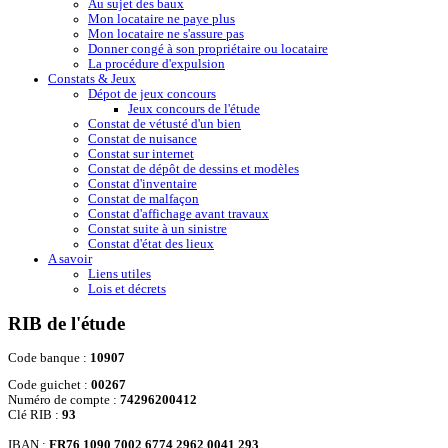
Au sujet des baux
Mon locataire ne paye plus
Mon locataire ne s'assure pas
Donner congé à son propriétaire ou locataire
La procédure d'expulsion
Constats & Jeux
Dépot de jeux concours
Jeux concours de l'étude
Constat de vétusté d'un bien
Constat de nuisance
Constat sur internet
Constat de dépôt de dessins et modèles
Constat d'inventaire
Constat de malfaçon
Constat d'affichage avant travaux
Constat suite à un sinistre
Constat d'état des lieux
A savoir
Liens utiles
Lois et décrets
RIB de l'étude
Code banque :
10907
Code guichet :
00267
Numéro de compte :
74296200412
Clé RIB :
93
IBAN :
FR76 1090 7002 6774 2962 0041 293