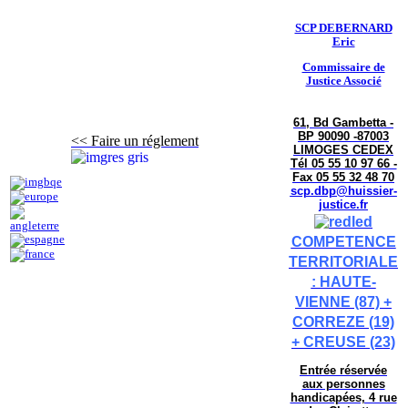
SCP DEBERNARD
Eric
Commissaire de
Justice Associé
61, Bd Gambetta -
BP 90090 -87003
<< Faire un réglement
LIMOGES CEDEX
Tél 05 55 10 97 66 -
Fax 05 55 32 48 70
scp.dbp@huissier-
justice.fr
COMPETENCE
TERRITORIALE
: HAUTE-
VIENNE (87) +
CORREZE (19)
+ CREUSE (23)
Entrée réservée
aux personnes
handicapées, 4 rue