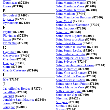
Dournazac
(
87230
)
Saint Martin le Mault
(
87360
)
Droux
(
87190
)
Saint Martin le Vieux
(
87700
)
E
Saint Martin Terressus
(
87400
)
Saint Mathieu
(
87440
)
Eybouleuf
(
87400
)
Saint Maurice les Brousses
(
87800
)
Eyjeaux
(
87220
)
Saint Méard
(
87130
)
Eymoutiers
(
87120
)
Saint Ouen sur Gartempe
(
87300
)
F
Saint Pardoux
(
87250
)
Feytiat
(
87220
)
Saint Paul
(
87260
)
Flavignac
(
87230
)
Saint Priest Ligoure
(
87800
)
Folles
(
87250
)
Saint Priest sous Aixe
(
87700
)
Fromental
(
87250
)
Saint Priest Taurion
(
87480
)
G
Saint Sornin la Marche
(
87210
)
Saint Sornin Leulac
(
87290
)
Gajoubert
(
87330
)
Saint Sulpice Laurière
(
87370
)
Geneytouse
(
87400
)
Saint Sulpice les Feuilles
(
87160
)
Glandon
(
87500
)
Saint Sylvestre
(
87240
)
Glanges
(
87380
)
Saint Symphorien sur Couze
(
87140
)
Gorre
(
87310
)
Saint Victurnien
(
87420
)
Grands Chézeaux
(
87160
)
Saint Vitte sur Briance
(
87380
)
I
Saint Yrieix la Perche
(
87500
)
Isle
(
87170
)
Saint Yrieix sous Aixe
(
87700
)
J
Sainte Anne Saint Priest
(
87120
)
Sainte Marie de Vaux
(
87420
)
Jabreilles les Bordes
(
87370
)
Salles Lavauguyon
(
87440
)
Janailhac
(
87800
)
Sauviat sur Vige
(
87400
)
Javerdat
(
87520
)
Séreilhac
(
87620
)
Jonchère Saint Maurice
(
87340
)
Solignac
(
87110
)
Jouac
(
87890
)
Surdoux
(
87130
)
Jourgnac
(
87800
)
Sussac
(
87130
)