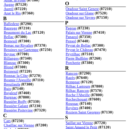
Arnac la Poste
(
87160
)
O
Augne
(
87120
)
Aureil
(
87220
)
Oradour Saint Genest
(
87210
)
Azat le Ris
(
87360
)
Oradour sur Glane
(
87520
)
B
Oradour sur Vayres
(
87150
)
P
Balledent
(
87290
)
Bazeuge
(
87210
)
Pageas
(
87230
)
Beaumont du Lac
(
87120
)
Palais sur Vienne
(
87410
)
Bellac
(
87300
)
Panazol
(
87350
)
Berneuil
(
87300
)
Pensol
(
87440
)
Bersac sur Rivalier
(
87370
)
Peyrat de Bellac
(
87300
)
Bessines sur Gartempe
(
87250
)
Peyrat le Château
(
87470
)
Beynac
(
87700
)
Peyrilhac
(
87510
)
Billanges
(
87340
)
Pierre Buffière
(
87260
)
Blanzac
(
87300
)
Porcherie
(
87380
)
Blond
(
87300
)
R
Boisseuil
(
87220
)
Rancon
(
87290
)
Bonnac la Côte
(
87270
)
Razès
(
87640
)
Bosmie l'Aiguille
(
87110
)
Rempnat
(
87120
)
Breuilaufa
(
87300
)
Rilhac Lastours
(
87800
)
Buis
(
87140
)
Rilhac Rancon
(
87570
)
Bujaleuf
(
87460
)
Roche l'Abeille
(
87800
)
Burgnac
(
87800
)
Rochechouart
(
87600
)
Bussière Boffy
(
87330
)
Roussac
(
87140
)
Bussière Galant
(
87230
)
Royères
(
87400
)
Bussière Poitevine
(
87320
)
Roziers Saint Georges
(
87130
)
C
S
Cars
(
87230
)
Saillat sur Vienne
(
87720
)
Chaillac sur Vienne
(
87200
)
Saint Amand le Petit
(
87120
)