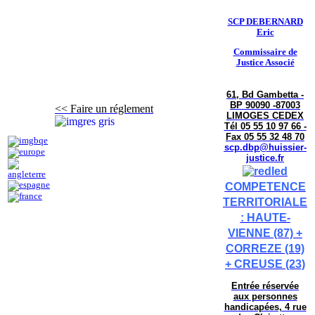
SCP DEBERNARD
Eric
Commissaire de
Justice Associé
61, Bd Gambetta -
BP 90090 -87003
<< Faire un réglement
LIMOGES CEDEX
Tél 05 55 10 97 66 -
Fax 05 55 32 48 70
scp.dbp@huissier-
justice.fr
COMPETENCE
TERRITORIALE
: HAUTE-
VIENNE (87) +
CORREZE (19)
+ CREUSE (23)
Entrée réservée
aux personnes
handicapées, 4 rue