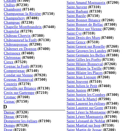
Chalard
(
87500
)
Saint Amand Magnazeix
(
87290
)
Châlus
(
87230
)
Saint Auvent
(
87310
)
Chamboret
(
87140
)
Saint Barbant
(
87330
)
Champagnac la Rivière
(
87150
)
Saint Bazile
(
87150
)
Champnétery
(
87400
)
Saint Bonnet Briance
(
87260
)
Champsac
(
87230
)
Saint Bonnet de Bellac
(
87300
)
Chapelle Montbrandeix
(
87440
)
Saint Brice sur Vienne
(
87200
)
Chaptelat
(
87270
)
Saint Cyr
(
87310
)
Château Chervix
(
87380
)
Saint Denis des Murs
(
87400
)
Châteauneuf la Forêt
(
87130
)
Saint Gence
(
87510
)
Châteauponsac
(
87290
)
Saint Genest sur Roselle
(
87260
)
Châtenet en Dognon
(
87400
)
Saint Georges les Landes
(
87160
)
Cheissoux
(
87460
)
Saint Germain les Belles
(
87380
)
Chéronnac
(
87600
)
Saint Gilles les Forêts
(
87130
)
Cieux
(
87520
)
Saint Hilaire Bonneval
(
87260
)
Cognac la Forêt
(
87310
)
Saint Hilaire la Treille
(
87190
)
Compreignac
(
87140
)
Saint Hilaire les Places
(
87800
)
Condat sur Vienne
(
87920
)
Saint Jean Ligoure
(
87260
)
Coussac Bonneval
(
87500
)
Saint Jouvent
(
87510
)
Couzeix
(
87270
)
Saint Julien le Petit
(
87460
)
Croisille sur Briance
(
87130
)
Saint Junien
(
87200
)
Croix sur Gartempe
(
87210
)
Saint Junien les Combes
(
87300
)
Cromac
(
87160
)
Saint Just le Martel
(
87590
)
Cussac
(
87150
)
Saint Laurent les églises
(
87340
)
D
Saint Laurent sur Gorre
(
87310
)
Darnac
(
87320
)
Saint Léger la Montagne
(
87340
)
Dinsac
(
87210
)
Saint Léger Magnazeix
(
87190
)
Dompierre les églises
(
87190
)
Saint Léonard de Noblat
(
87400
)
Domps
(
87120
)
Saint Martial sur Isop
(
87330
)
Dorat
(
87210
)
Saint Martin de Jussac
(
87200
)