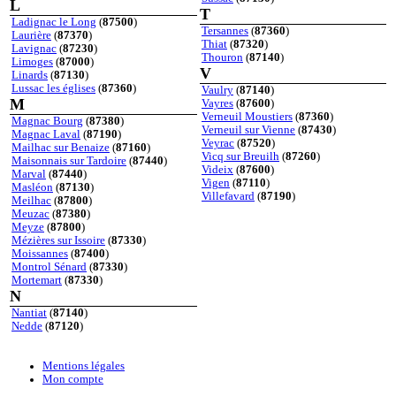
L
T
Ladignac le Long
(
87500
)
Tersannes
(
87360
)
Laurière
(
87370
)
Thiat
(
87320
)
Lavignac
(
87230
)
Thouron
(
87140
)
Limoges
(
87000
)
V
Linards
(
87130
)
Lussac les églises
(
87360
)
Vaulry
(
87140
)
M
Vayres
(
87600
)
Verneuil Moustiers
(
87360
)
Magnac Bourg
(
87380
)
Verneuil sur Vienne
(
87430
)
Magnac Laval
(
87190
)
Veyrac
(
87520
)
Mailhac sur Benaize
(
87160
)
Vicq sur Breuilh
(
87260
)
Maisonnais sur Tardoire
(
87440
)
Videix
(
87600
)
Marval
(
87440
)
Vigen
(
87110
)
Masléon
(
87130
)
Villefavard
(
87190
)
Meilhac
(
87800
)
Meuzac
(
87380
)
Meyze
(
87800
)
Mézières sur Issoire
(
87330
)
Moissannes
(
87400
)
Montrol Sénard
(
87330
)
Mortemart
(
87330
)
N
Nantiat
(
87140
)
Nedde
(
87120
)
Mentions légales
Mon compte