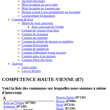
Au sujet des baux
Mon locataire ne paye plus
Mon locataire ne s'assure pas
Donner congé à son propriétaire ou locataire
La procédure d'expulsion
Constats & Jeux
Dépot de jeux concours
Jeux concours de l'étude
Constat de vétusté d'un bien
Constat de nuisance
Constat sur internet
Constat de dépôt de dessins et modèles
Constat d'inventaire
Constat de malfaçon
Constat d'affichage avant travaux
Constat suite à un sinistre
Constat d'état des lieux
A savoir
Liens utiles
Lois et décrets
COMPETENCE HAUTE-VIENNE (87)
Voici la liste des communes sur lesquelles nous sommes à même
d'intervenir.
A
Neuvic Entier
(
87130
)
Nexon
(
87800
)
Aixe sur Vienne
(
87700
)
Nieul
(
87510
)
Ambazac
(
87240
)
Nouic
(
87330
)