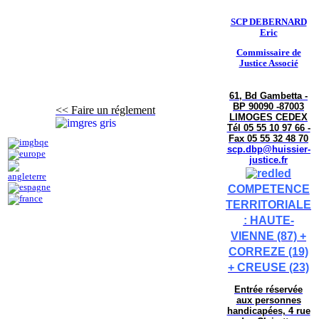
SCP DEBERNARD
Eric
Commissaire de
Justice Associé
61, Bd Gambetta -
BP 90090 -87003
<< Faire un réglement
LIMOGES CEDEX
Tél 05 55 10 97 66 -
Fax 05 55 32 48 70
scp.dbp@huissier-
justice.fr
COMPETENCE
TERRITORIALE
: HAUTE-
VIENNE (87) +
CORREZE (19)
+ CREUSE (23)
Entrée réservée
aux personnes
handicapées, 4 rue